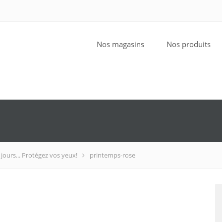
Nos magasins
Nos produits
jours... Protégez vos yeux!
printemps-rose