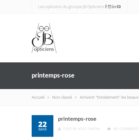
Les opticiens du groupe JB Opticiens
printemps-rose
Accueil
Non classé
Arrivent "timidement" les beaux 
printemps-rose
22
POST BY
ATOL CANTAL
NO COMMENTS
MAR