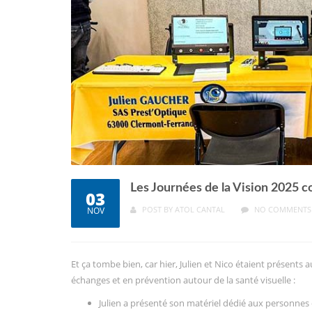
Les Journées de la Vision 2025 
03
POST BY
ATOL CANTAL
NO COMMENTS
NOV
Et ça tombe bien, car hier, Julien et Nico étaient présents 
échanges et en prévention autour de la santé visuelle :
Julien a présenté son matériel dédié aux personnes d