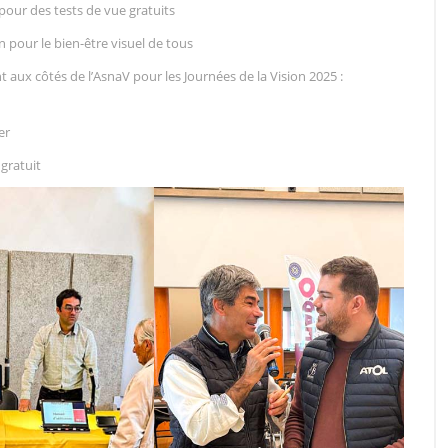
 pour des tests de vue gratuits
pour le bien-être visuel de tous
t aux côtés de l’AsnaV pour les Journées de la Vision 2025 :
er
gratuit