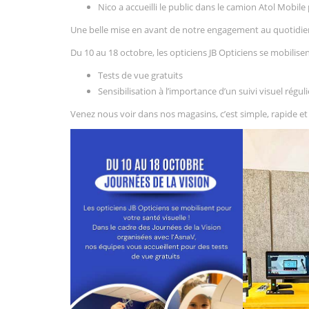
Nico a accueilli le public dans le camion Atol Mobile
Une belle mise en avant de notre engagement au quotidien 
Du 10 au 18 octobre, les opticiens JB Opticiens se mobilisen
Tests de vue gratuits
Sensibilisation à l’importance d’un suivi visuel réguli
Venez nous voir dans nos magasins, c’est simple, rapide et 