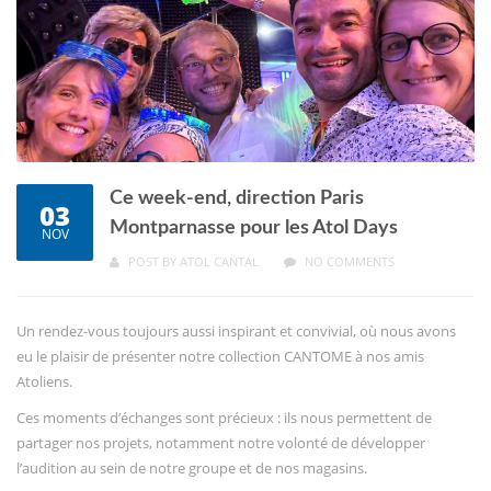
Ce week-end, direction Paris
03
Montparnasse pour les Atol Days
NOV
POST BY
ATOL CANTAL
NO COMMENTS
Un rendez-vous toujours aussi inspirant et convivial, où nous avons
eu le plaisir de présenter notre collection CANTOME à nos amis
Atoliens.
Ces moments d’échanges sont précieux : ils nous permettent de
partager nos projets, notamment notre volonté de développer
l’audition au sein de notre groupe et de nos magasins.