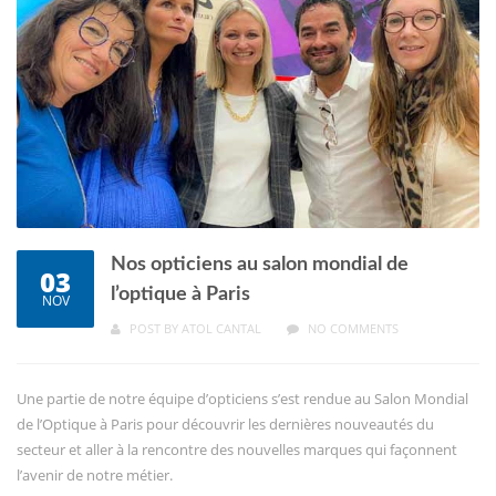
Nos opticiens au salon mondial de
03
l’optique à Paris
NOV
POST BY
ATOL CANTAL
NO COMMENTS
Une partie de notre équipe d’opticiens s’est rendue au Salon Mondial
de l’Optique à Paris pour découvrir les dernières nouveautés du
secteur et aller à la rencontre des nouvelles marques qui façonnent
l’avenir de notre métier.