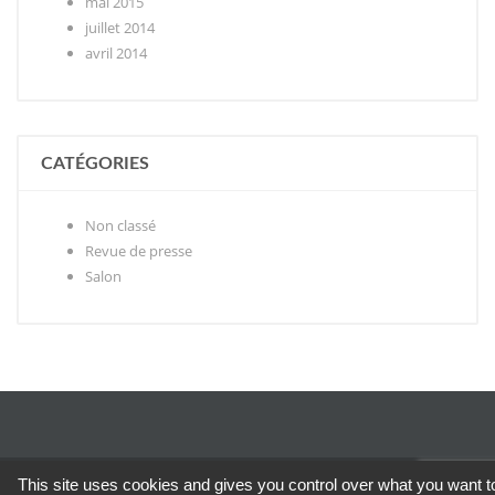
mai 2015
juillet 2014
avril 2014
CATÉGORIES
Non classé
Revue de presse
Salon
This site uses cookies and gives you control over what you want t
Copyright © 2026 Les opticiens du groupe JB Opticiens - Tous droits