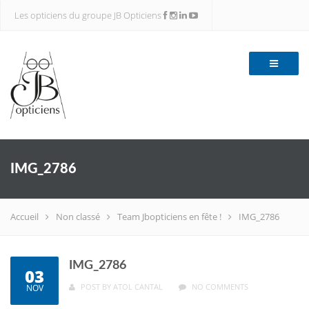
Les opticiens du groupe JB Opticiens
IMG_2786
Accueil
Non classé
Team Jbopticiens en fête !
IMG_2786
IMG_2786
03
POST BY
ATOL CANTAL
NO COMMENTS
NOV