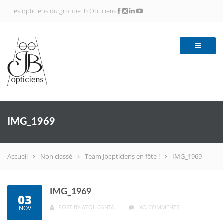
Les opticiens du groupe JB Opticiens
IMG_1969
Accueil
Non classé
Team Jbopticiens en fête !
IMG_1969
IMG_1969
03
POST BY
ATOL CANTAL
NO COMMENTS
NOV