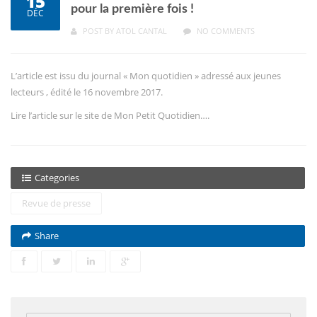
15
pour la première fois !
DÉC
POST BY
ATOL CANTAL
NO COMMENTS
L’article est issu du journal « Mon quotidien » adressé aux jeunes
lecteurs , édité le 16 novembre 2017.
Lire l’article sur le site de Mon Petit Quotidien….
Categories
Revue de presse
Share