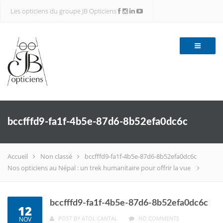
Les opticiens du groupe JB Opticiens
bccfffd9-fa1f-4b5e-87d6-8b52efa0dc6c
Accueil
Non classé
bccfffd9-fa1f-4b5e-87d6-8b52efa0dc6c
Nos opticiens au Népal : un trek humanitaire pour offrir la vue
bccfffd9-fa1f-4b5e-87d6-8b52efa0dc6c
12
POST BY
ATOL CANTAL
NO COMMENTS
NOV