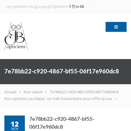
Les opticiens du groupe JB Opticiens
7e78bb22-c920-4867-bf55-06f17e960dc8
Accueil
Non classé
7e78bb22-c920-4867-bf55-06f17e960dc8
Nos opticiens au Népal : un trek humanitaire pour offrir la vue
7e78bb22-c920-4867-bf55-
12
06f17e960dc8
NOV