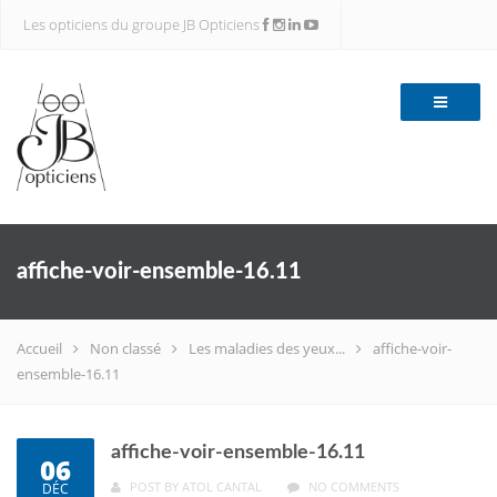
Les opticiens du groupe JB Opticiens
affiche-voir-ensemble-16.11
Accueil
Non classé
Les maladies des yeux...
affiche-voir-
ensemble-16.11
affiche-voir-ensemble-16.11
06
POST BY
ATOL CANTAL
NO COMMENTS
DÉC