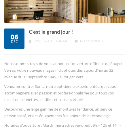
C’est le grand jour !
06
POST BY
ATOL CANTAL
NO COMMENTS
DÉC
Nous sommes ravis de vous annoncer l’ouverture officielle de Rouget
Verres, votre nouveau magasin d’optique, dès aujourd’hui au 32
avenue du 15 septembre 1945, Le Rouget Pers.
Venez rencontrer Sonia, notre opticienne expérimentée, qui vous
accompagnera avec passion et professionnalisme pour tous vos
besoins en lunettes, lentilles, et conseils visuels.
Découvrez une large gamme de montures tendance, un service
personnalisé, et des équipements à la pointe de la technologie.
Horaires d’ouverture : Mardi, mercredi et vendredi : 9h – 12h et 14h –