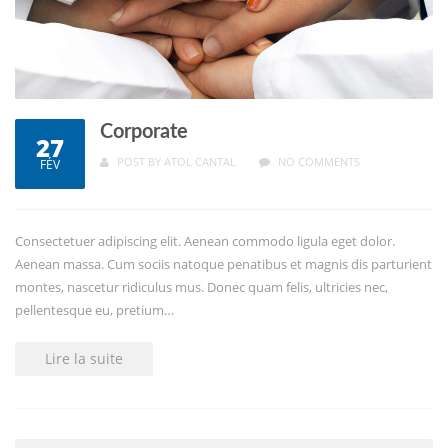
Corporate
27
POST BY
ATOL CANTAL
NO COMMENTS
FÉV
Consectetuer adipiscing elit. Aenean commodo ligula eget dolor.
Aenean massa. Cum sociis natoque penatibus et magnis dis parturient
montes, nascetur ridiculus mus. Donec quam felis, ultricies nec,
pellentesque eu, pretium…
Lire la suite