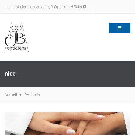
Les opticiens du groupe JB Opticiens
nice
Accueil
Portfolio